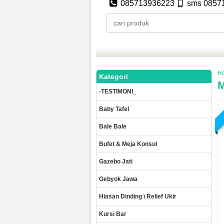
085713936223
sms 0857
H
Kategori
M
-TESTIMONI_
Baby Tafel
Bale Bale
Bufet & Meja Konsul
Gazebo Jati
Gebyok Jawa
Hiasan Dinding \ Relief Ukir
Kursi Bar