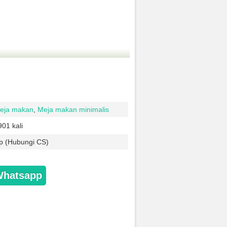
eja makan
,
Meja makan minimalis
901 kali
p (Hubungi CS)
Whatsapp