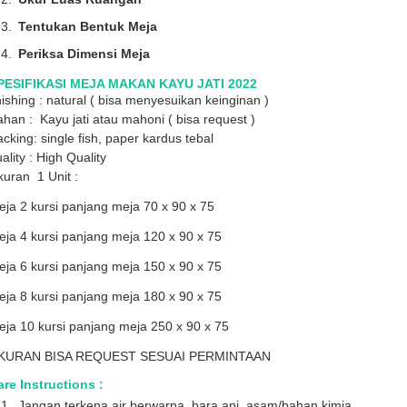
Tentukan Bentuk Meja
Periksa Dimensi Meja
PESIFIKASI MEJA MAKAN KAYU JATI 2022
nishing : natural ( bisa menyesuikan keinginan )
han : Kayu jati atau mahoni ( bisa request )
cking: single fish, paper kardus tebal
ality : High Quality
uran 1 Unit :
ja 2 kursi panjang meja 70 x 90 x 75
ja 4 kursi panjang meja 120 x 90 x 75
ja 6 kursi panjang meja 150 x 90 x 75
ja 8 kursi panjang meja 180 x 90 x 75
ja 10 kursi panjang meja 250 x 90 x 75
KURAN BISA REQUEST SESUAI PERMINTAAN
re Instructions :
Jangan terkena air berwarna, bara api, asam/bahan kimia.