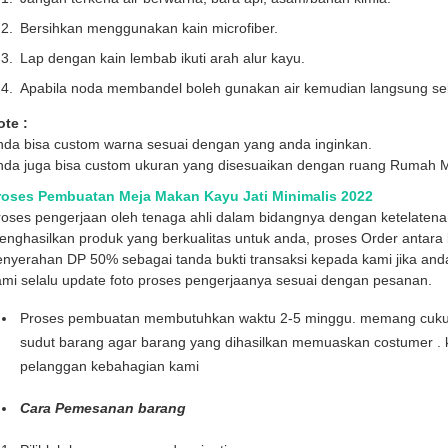
Bersihkan menggunakan kain microfiber.
Lap dengan kain lembab ikuti arah alur kayu.
Apabila noda membandel boleh gunakan air kemudian langsung sek
ote :
nda bisa custom warna sesuai dengan yang anda inginkan.
nda juga bisa custom ukuran yang disesuaikan dengan ruang Rumah 
roses Pembuatan Meja Makan Kayu Jati Minimalis 2022
roses pengerjaan oleh tenaga ahli dalam bidangnya dengan ketelaten
nghasilkan produk yang berkualitas untuk anda, proses Order antara l
enyerahan DP 50% sebagai tanda bukti transaksi kepada kami jika and
mi selalu update foto proses pengerjaanya sesuai dengan pesanan.
Proses pembuatan membutuhkan waktu 2-5 minggu. memang cukup l
sudut barang agar barang yang dihasilkan memuaskan costumer . 
pelanggan kebahagian kami
Cara Pemesanan barang