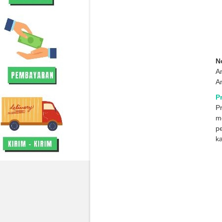
N
A
A
P
P
me
p
ka