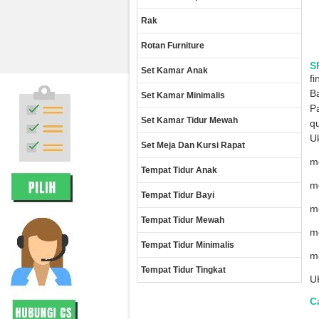
Rak
Rotan Furniture
S
Set Kamar Anak
fi
Ba
Set Kamar Minimalis
Pa
Set Kamar Tidur Mewah
qu
Uk
Set Meja Dan Kursi Rapat
me
Tempat Tidur Anak
me
Tempat Tidur Bayi
me
Tempat Tidur Mewah
me
Tempat Tidur Minimalis
me
Tempat Tidur Tingkat
U
Ca