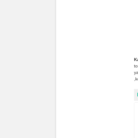
K
t
ya
,