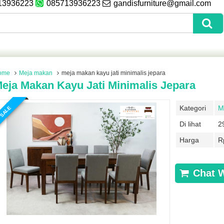
13936223
085713936223
gandisfurniture@gmail.com
ome
Meja makan
meja makan kayu jati minimalis jepara
eja Makan Kayu Jati Minimalis Jepara
Kategori
M
SALE
Di lihat
2
Harga
R
Chat 